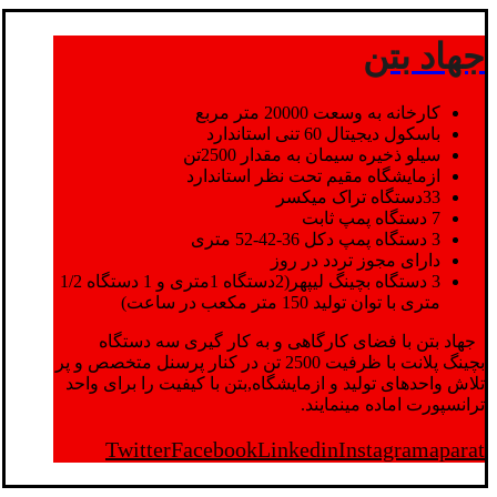
جهاد بتن
کارخانه به وسعت 20000 متر مربع
باسکول دیجیتال 60 تنی استاندارد
سیلو ذخیره سیمان به مقدار 2500تن
ازمایشگاه مقیم تحت نظر استاندارد
33دستگاه تراک میکسر
7 دستگاه پمپ ثابت
3 دستگاه پمپ دکل 36-42-52 متری
دارای مجوز تردد در روز
3 دستگاه بچینگ لیپهر(2دستگاه 1متری و 1 دستگاه 1/2
متری با توان تولید 150 متر مکعب در ساعت)
جهاد بتن با فضای کارگاهی و به کار گیری سه دستگاه
بچینگ پلانت با ظرفیت 2500 تن در کنار پرسنل متخصص و پر
تلاش واحدهای تولید و ازمایشگاه,بتن با کیفیت را برای واحد
ترانسپورت اماده مینمایند.
Twitter
Facebook
Linkedin
Instagram
aparat