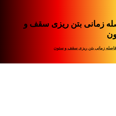
له زمانی بتن ریزی سقف و
ن
اصله زمانی بتن ریزی سقف و ستون