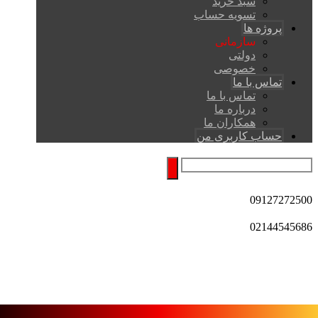
سبد خرید
تسویه حساب
پروژه ها
سازمانی
دولتی
خصوصی
تماس با ما
تماس با ما
درباره ما
همکاران ما
حساب کاربری من
09127272500
02144545686