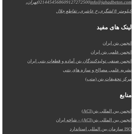
info@jahadbeton.com
09127272500
02144545686
تهران،
کیلومتر 8 لشگری،خ عاشری، تقاطع جلال
لینک های مفید
انجمن بتن ایران
انجمن علمی بتن ایران
انجمن صنفی تولیدکنندگان بتن آماده و قطعات بتنی ایران
نشریه علمی مصالح و سازه های بتنی
مرکز تحقیقات بتن (متب)
منابع
انجمن بین المللی بتن(ACI)
انجمن بین المللی بتن(ACI) – شاخه ایران
ISO سازمان بین المللی استاندارد