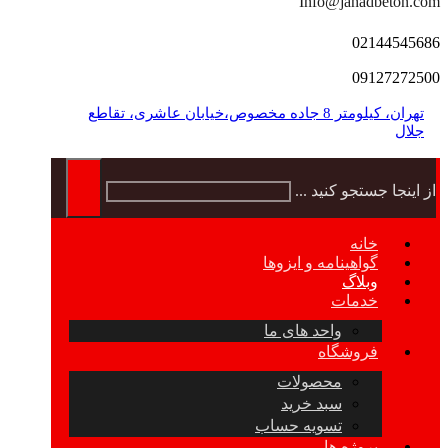
Info@jahadbeton.com
02144545686
09127272500
تهران، کیلومتر 8 جاده مخصوص،خیابان عاشری، تقاطع
جلال
از اینجا جستجو کنید ...
خانه
گواهینامه و ایزوها
وبلاگ
خدمات
واحد های ما
فروشگاه
محصولات
سبد خرید
تسویه حساب
پروژه ها