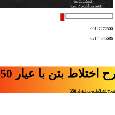
همکاران ما
حساب کاربری من
09127272500
02144545686
 اختلاط بتن با عیار 350
رح اختلاط بتن با عیار 350