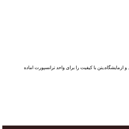
ر پرسنل متخصص و پر تلاش واحدهای تولید و ازمایشگاه,بتن با کیفیت را برای واحد ترانسپورت اماده