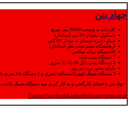
جهاد بتن
کارخانه به وسعت 20000 متر مربع
باسکول دیجیتال 60 تنی استاندارد
سیلو ذخیره سیمان به مقدار 2500تن
ازمایشگاه مقیم تحت نظر استاندارد
33دستگاه تراک میکسر
7 دستگاه پمپ ثابت
3 دستگاه پمپ دکل 36-42-52 متری
دارای مجوز تردد در روز
3 دستگاه بچینگ لیپهر(2دستگاه 1متری و 1 دستگاه 1/2 متری با توان تولید 150 متر مکعب در ساعت)
جهاد بتن با فضای کارگاهی و به کار گیری سه دستگاه بچینگ پلانت با ظرفیت 2500 تن در کنار پرسنل متخصص و پر تلاش واحدهای تولید و ازمایشگاه,بتن با کیفیت را برای واحد تر
Twitter
Facebook
Linkedin
Instagram
aparat