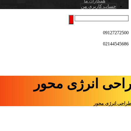
همکاران ما
حساب کاربری من
09127272500
02144545686
احی انرژی محور
راحی انرژی محور