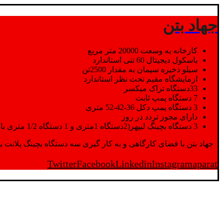
جهاد بتن
کارخانه به وسعت 20000 متر مربع
باسکول دیجیتال 60 تنی استاندارد
سیلو ذخیره سیمان به مقدار 2500تن
ازمایشگاه مقیم تحت نظر استاندارد
33دستگاه تراک میکسر
7 دستگاه پمپ ثابت
3 دستگاه پمپ دکل 36-42-52 متری
دارای مجوز تردد در روز
3 دستگاه بچینگ لیپهر(2دستگاه 1متری و 1 دستگاه 1/2 متری با توان تولید 150 متر مکعب در ساعت)
جهاد بتن با فضای کارگاهی و به کار گیری سه دستگاه بچینگ پلانت با ظرفیت 2500 تن در کنار پرسنل متخصص و پر تلاش واحدهای تولید و ازمایشگاه,بتن با کیفیت را برای واحد تر
Twitter
Facebook
Linkedin
Instagram
aparat