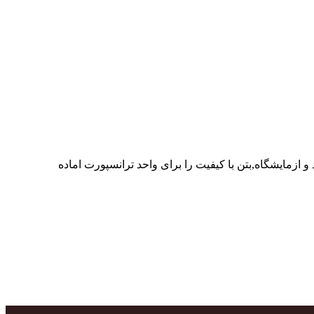
ر پرسنل متخصص و پر تلاش واحدهای تولید و ازمایشگاه,بتن با کیفیت را برای واحد ترانسپورت اماده