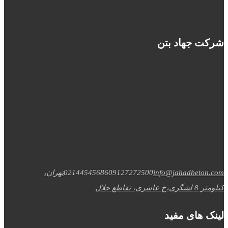
شرکت جهاد بتن
info@jahadbeton.com
09127272500
02144545686
تهران،
کیلومتر 8 لشگری،خ عاشری، تقاطع جلال
لینک های مفید