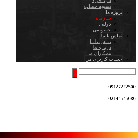
سبد خرید
تسویه حساب
پروژه ها
سازمانی
دولتی
خصوصی
تماس با ما
تماس با ما
درباره ما
همکاران ما
حساب کاربری من
09127272500
02144545686