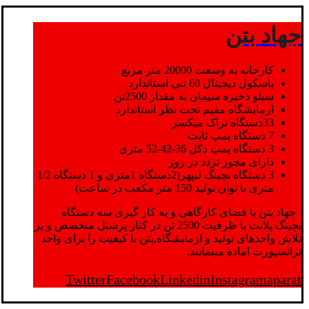
جهاد بتن
کارخانه به وسعت 20000 متر مربع
باسکول دیجیتال 60 تنی استاندارد
سیلو ذخیره سیمان به مقدار 2500تن
ازمایشگاه مقیم تحت نظر استاندارد
33دستگاه تراک میکسر
7 دستگاه پمپ ثابت
3 دستگاه پمپ دکل 36-42-52 متری
دارای مجوز تردد در روز
3 دستگاه بچینگ لیپهر(2دستگاه 1متری و 1 دستگاه 1/2
متری با توان تولید 150 متر مکعب در ساعت)
جهاد بتن با فضای کارگاهی و به کار گیری سه دستگاه
بچینگ پلانت با ظرفیت 2500 تن در کنار پرسنل متخصص و پر
تلاش واحدهای تولید و ازمایشگاه,بتن با کیفیت را برای واحد
ترانسپورت اماده مینمایند.
Twitter
Facebook
Linkedin
Instagram
aparat