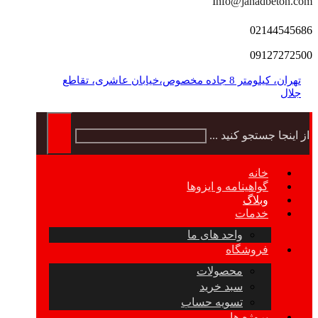
Info@jahadbeton.com
02144545686
09127272500
تهران، کیلومتر 8 جاده مخصوص،خیابان عاشری، تقاطع
جلال
از اینجا جستجو کنید ...
خانه
گواهینامه و ایزوها
وبلاگ
خدمات
واحد های ما
فروشگاه
محصولات
سبد خرید
تسویه حساب
پروژه ها