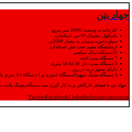
جهاد بتن
کارخانه به وسعت 20000 متر مربع
باسکول دیجیتال 60 تنی استاندارد
سیلو ذخیره سیمان به مقدار 2500تن
ازمایشگاه مقیم تحت نظر استاندارد
33دستگاه تراک میکسر
7 دستگاه پمپ ثابت
3 دستگاه پمپ دکل 36-42-52 متری
دارای مجوز تردد در روز
3 دستگاه بچینگ لیپهر(2دستگاه 1متری و 1 دستگاه 1/2 متری با توان تولید 150 متر مکعب در ساعت)
جهاد بتن با فضای کارگاهی و به کار گیری سه دستگاه بچینگ پلانت با ظرفیت 2500 تن در کنار پرسنل متخصص و پر تلاش واحدهای تولید و ازمایشگاه,بتن با کیفیت را برای واحد تر
Twitter
Facebook
Linkedin
Instagram
aparat