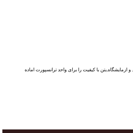
ر پرسنل متخصص و پر تلاش واحدهای تولید و ازمایشگاه,بتن با کیفیت را برای واحد ترانسپورت اماده