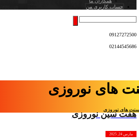
همکاران ما
حساب کاربری من
09127272500
02144545686
ت های نوروزی
نت های نوروزی
هفت سین نوروزی
مارس 24, 2025