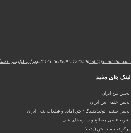
info@jahadbeton.com
09127272500
02144545686
تهران، کیلومتر 8 لشگری،خ عاشری، تقاطع جلال
لینک های مفید
انجمن بتن ایران
انجمن علمی بتن ایران
انجمن صنفی تولیدکنندگان بتن آماده و قطعات بتنی ایران
نشریه علمی مصالح و سازه های بتنی
مرکز تحقیقات بتن (متب)