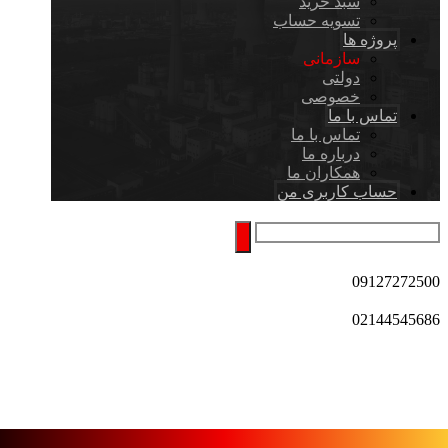
سبد خرید
تسویه حساب
پروژه ها
سازمانی
دولتی
خصوصی
تماس با ما
تماس با ما
درباره ما
همکاران ما
حساب کاربری من
09127272500
02144545686