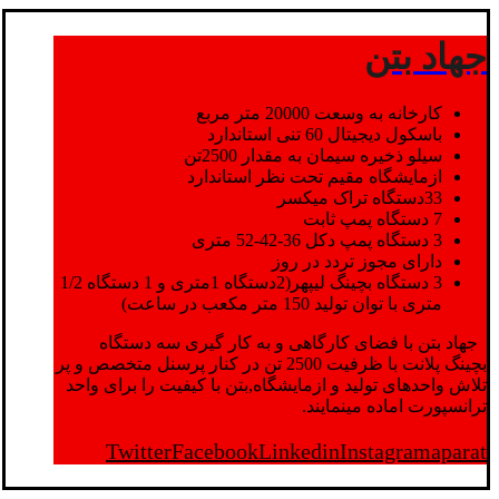
جهاد بتن
کارخانه به وسعت 20000 متر مربع
باسکول دیجیتال 60 تنی استاندارد
سیلو ذخیره سیمان به مقدار 2500تن
ازمایشگاه مقیم تحت نظر استاندارد
33دستگاه تراک میکسر
7 دستگاه پمپ ثابت
3 دستگاه پمپ دکل 36-42-52 متری
دارای مجوز تردد در روز
3 دستگاه بچینگ لیپهر(2دستگاه 1متری و 1 دستگاه 1/2
متری با توان تولید 150 متر مکعب در ساعت)
جهاد بتن با فضای کارگاهی و به کار گیری سه دستگاه
بچینگ پلانت با ظرفیت 2500 تن در کنار پرسنل متخصص و پر
تلاش واحدهای تولید و ازمایشگاه,بتن با کیفیت را برای واحد
ترانسپورت اماده مینمایند.
Twitter
Facebook
Linkedin
Instagram
aparat