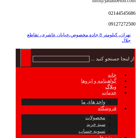
Info@jahadbeton.com
02144545686
09127272500
تهران، کیلومتر 8 جاده مخصوص،خیابان عاشری، تقاطع
جلال
از اینجا جستجو کنید ...
خانه
گواهینامه و ایزوها
وبلاگ
خدمات
واحد های ما
فروشگاه
محصولات
سبد خرید
تسویه حساب
پروژه ها