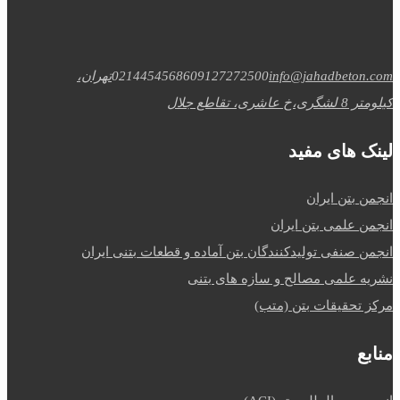
info@jahadbeton.com
09127272500
02144545686
تهران،
کیلومتر 8 لشگری،خ عاشری، تقاطع جلال
لینک های مفید
انجمن بتن ایران
انجمن علمی بتن ایران
انجمن صنفی تولیدکنندگان بتن آماده و قطعات بتنی ایران
نشریه علمی مصالح و سازه های بتنی
مرکز تحقیقات بتن (متب)
منابع