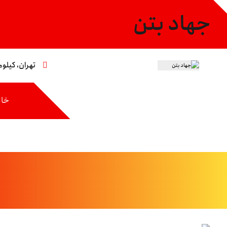
جهاد بتن
تهران، کیلومتر ۸ جاده مخصوص،خیابان عاشری، 
خان