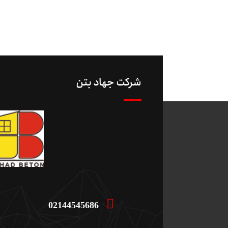
شرکت جهاد بتن
02144545686