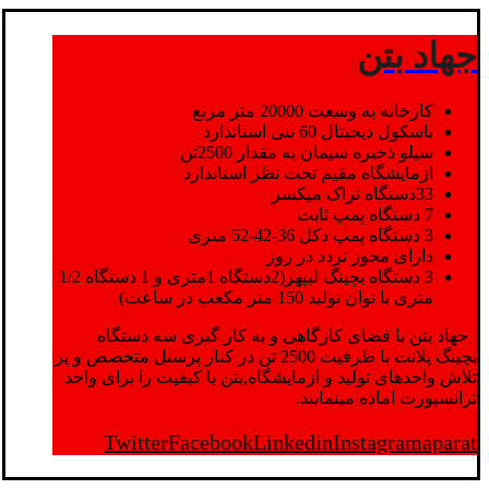
جهاد بتن
کارخانه به وسعت 20000 متر مربع
باسکول دیجیتال 60 تنی استاندارد
سیلو ذخیره سیمان به مقدار 2500تن
ازمایشگاه مقیم تحت نظر استاندارد
33دستگاه تراک میکسر
7 دستگاه پمپ ثابت
3 دستگاه پمپ دکل 36-42-52 متری
دارای مجوز تردد در روز
3 دستگاه بچینگ لیپهر(2دستگاه 1متری و 1 دستگاه 1/2
متری با توان تولید 150 متر مکعب در ساعت)
جهاد بتن با فضای کارگاهی و به کار گیری سه دستگاه
بچینگ پلانت با ظرفیت 2500 تن در کنار پرسنل متخصص و پر
تلاش واحدهای تولید و ازمایشگاه,بتن با کیفیت را برای واحد
ترانسپورت اماده مینمایند.
Twitter
Facebook
Linkedin
Instagram
aparat