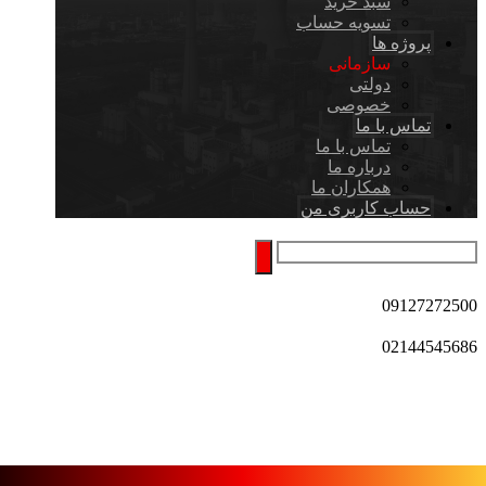
سبد خرید
تسویه حساب
پروژه ها
سازمانی
دولتی
خصوصی
تماس با ما
تماس با ما
درباره ما
همکاران ما
حساب کاربری من
09127272500
02144545686