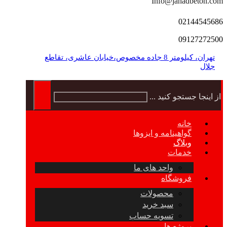
Info@jahadbeton.com
02144545686
09127272500
تهران، کیلومتر 8 جاده مخصوص،خیابان عاشری، تقاطع
جلال
از اینجا جستجو کنید ...
خانه
گواهینامه و ایزوها
وبلاگ
خدمات
واحد های ما
فروشگاه
محصولات
سبد خرید
تسویه حساب
پروژه ها