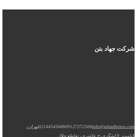
شرکت جهاد بتن
info@jahadbeton.com
09127272500
02144545686
تهران،
کیلومتر 8 لشگری،خ عاشری، تقاطع جلال