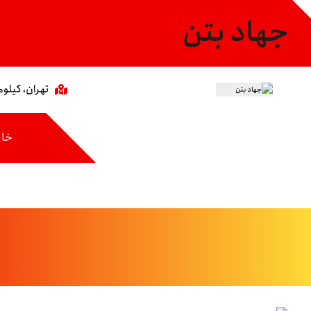
جهاد بتن
تهران، کیلومتر ۸ جاده مخصوص،خیابان عاشری، 
خان