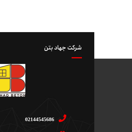
شرکت جهاد بتن
02144545686