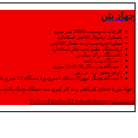
جهاد بتن
کارخانه به وسعت 20000 متر مربع
باسکول دیجیتال 60 تنی استاندارد
سیلو ذخیره سیمان به مقدار 2500تن
ازمایشگاه مقیم تحت نظر استاندارد
33دستگاه تراک میکسر
7 دستگاه پمپ ثابت
3 دستگاه پمپ دکل 36-42-52 متری
دارای مجوز تردد در روز
3 دستگاه بچینگ لیپهر(2دستگاه 1متری و 1 دستگاه 1/2 متری با توان تولید 150 متر مکعب در ساعت)
جهاد بتن با فضای کارگاهی و به کار گیری سه دستگاه بچینگ پلانت با ظرفیت 2500 تن در کنار پرسنل متخصص و پر تلاش واحدهای تولید و ازمایشگاه,بتن با کیفیت را برای واحد تر
Twitter
Facebook
Linkedin
Instagram
aparat