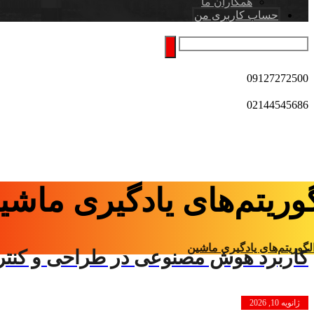
همکاران ما
حساب کاربری من
09127272500
02144545686
وریتم‌های یادگیری ماشی
لگوریتم‌های یادگیری ماشین
کاربرد هوش مصنوعی در طراحی و کنتر
ژانویه 10, 2026