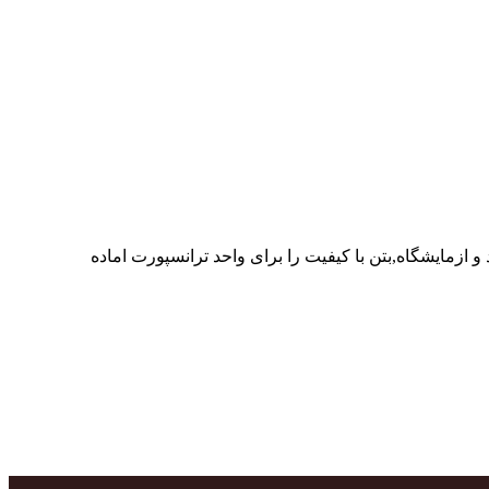
ر پرسنل متخصص و پر تلاش واحدهای تولید و ازمایشگاه,بتن با کیفیت را برای واحد ترانسپورت اماده