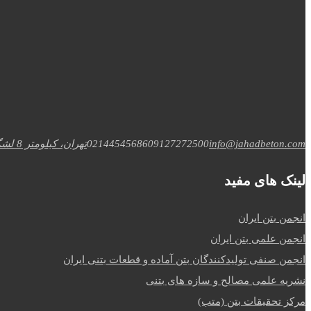
info@jahadbeton.com
09127272500
02144545686
تهران، کیلومتر 8 لشگری،خ عاشری، تقاطع جلال
لینک های مفید
انجمن بتن ایران
انجمن علمی بتن ایران
انجمن صنفی تولیدکنندگان بتن آماده و قطعات بتنی ایران
نشریه علمی مصالح و سازه های بتنی
مرکز تحقیقات بتن (متب)