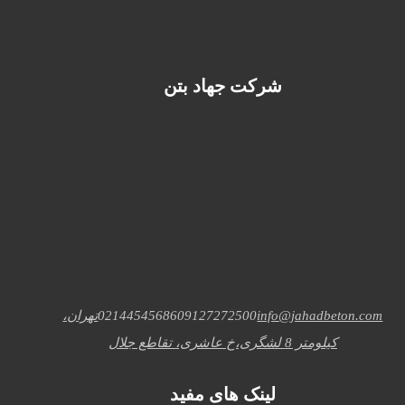
شرکت جهاد بتن
info@jahadbeton.com
09127272500
02144545686
تهران،
کیلومتر 8 لشگری،خ عاشری، تقاطع جلال
لینک های مفید