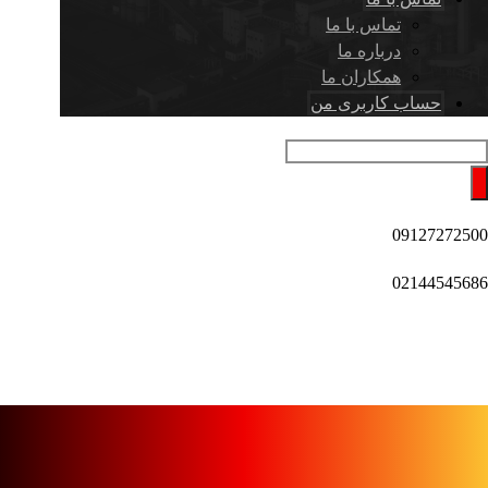
تماس با ما
درباره ما
همکاران ما
حساب کاربری من
09127272500
02144545686