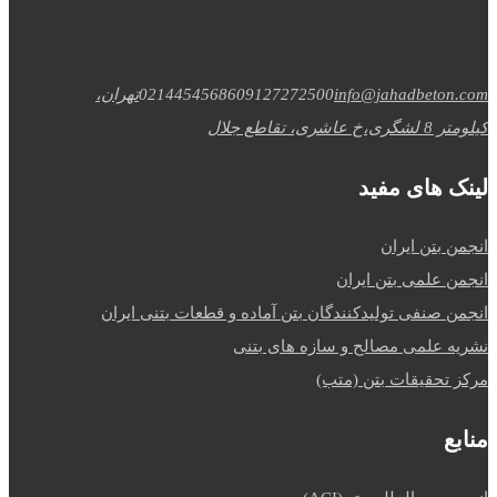
info@jahadbeton.com
09127272500
02144545686
تهران،
کیلومتر 8 لشگری،خ عاشری، تقاطع جلال
لینک های مفید
انجمن بتن ایران
انجمن علمی بتن ایران
انجمن صنفی تولیدکنندگان بتن آماده و قطعات بتنی ایران
نشریه علمی مصالح و سازه های بتنی
مرکز تحقیقات بتن (متب)
منابع