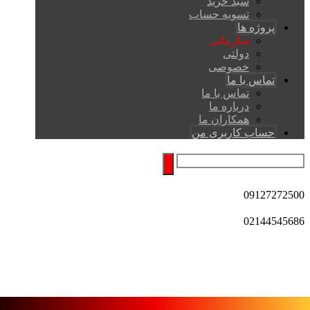
سبد خرید
تسویه حساب
پروژه ها
سازمانی
دولتی
خصوصی
تماس با ما
تماس با ما
درباره ما
همکاران ما
حساب کاربری من
09127272500
02144545686