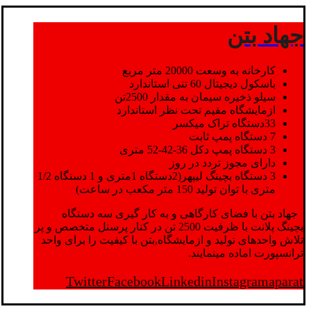
جهاد بتن
کارخانه به وسعت 20000 متر مربع
باسکول دیجیتال 60 تنی استاندارد
سیلو ذخیره سیمان به مقدار 2500تن
ازمایشگاه مقیم تحت نظر استاندارد
33دستگاه تراک میکسر
7 دستگاه پمپ ثابت
3 دستگاه پمپ دکل 36-42-52 متری
دارای مجوز تردد در روز
3 دستگاه بچینگ لیپهر(2دستگاه 1متری و 1 دستگاه 1/2
متری با توان تولید 150 متر مکعب در ساعت)
جهاد بتن با فضای کارگاهی و به کار گیری سه دستگاه
بچینگ پلانت با ظرفیت 2500 تن در کنار پرسنل متخصص و پر
تلاش واحدهای تولید و ازمایشگاه,بتن با کیفیت را برای واحد
ترانسپورت اماده مینمایند.
Twitter
Facebook
Linkedin
Instagram
aparat