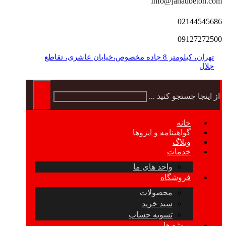
Info@jahadbeton.com
02144545686
09127272500
تهران، کیلومتر 8 جاده مخصوص،خیابان عاشری، تقاطع
جلال
از اینجا جستجو کنید ...
خانه
گواهینامه و ایزوها
وبلاگ
خدمات
واحد های ما
فروشگاه
محصولات
سبد خرید
تسویه حساب
پروژه ها