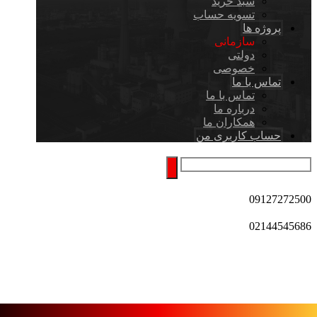
سبد خرید
تسویه حساب
پروژه ها
سازمانی
دولتی
خصوصی
تماس با ما
تماس با ما
درباره ما
همکاران ما
حساب کاربری من
09127272500
02144545686