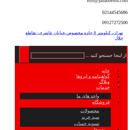
Info@jahadbeton.com
02144545686
09127272500
تهران، کیلومتر 8 جاده مخصوص،خیابان عاشری، تقاطع
جلال
از اینجا جستجو کنید ...
خانه
گواهینامه و ایزوها
وبلاگ
خدمات
واحد های ما
فروشگاه
محصولات
سبد خرید
تسویه حساب
پروژه ها