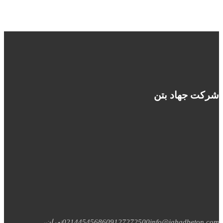
شرکت جهاد بتن
info@jahadbeton.com
09127272500
02144545686
تهران،