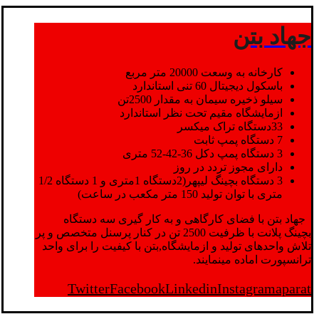
جهاد بتن
کارخانه به وسعت 20000 متر مربع
باسکول دیجیتال 60 تنی استاندارد
سیلو ذخیره سیمان به مقدار 2500تن
ازمایشگاه مقیم تحت نظر استاندارد
33دستگاه تراک میکسر
7 دستگاه پمپ ثابت
3 دستگاه پمپ دکل 36-42-52 متری
دارای مجوز تردد در روز
3 دستگاه بچینگ لیپهر(2دستگاه 1متری و 1 دستگاه 1/2
متری با توان تولید 150 متر مکعب در ساعت)
جهاد بتن با فضای کارگاهی و به کار گیری سه دستگاه
بچینگ پلانت با ظرفیت 2500 تن در کنار پرسنل متخصص و پر
تلاش واحدهای تولید و ازمایشگاه,بتن با کیفیت را برای واحد
ترانسپورت اماده مینمایند.
Twitter
Facebook
Linkedin
Instagram
aparat