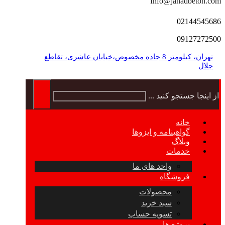
Info@jahadbeton.com
02144545686
09127272500
تهران، کیلومتر 8 جاده مخصوص،خیابان عاشری، تقاطع
جلال
از اینجا جستجو کنید ...
خانه
گواهینامه و ایزوها
وبلاگ
خدمات
واحد های ما
فروشگاه
محصولات
سبد خرید
تسویه حساب
پروژه ها