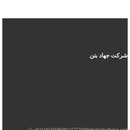
شرکت جهاد بتن
info@jahadbeton.com
09127272500
02144545686
تهران،