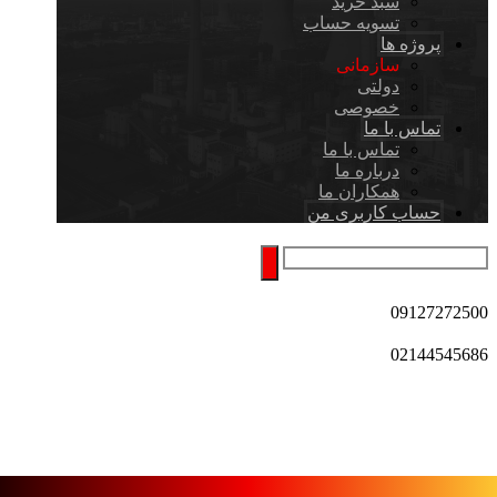
سبد خرید
تسویه حساب
پروژه ها
سازمانی
دولتی
خصوصی
تماس با ما
تماس با ما
درباره ما
همکاران ما
حساب کاربری من
09127272500
02144545686