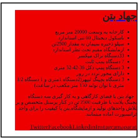
جهاد بتن
کارخانه به وسعت 20000 متر مربع
باسکول دیجیتال 60 تنی استاندارد
سیلو ذخیره سیمان به مقدار 2500تن
ازمایشگاه مقیم تحت نظر استاندارد
33دستگاه تراک میکسر
7 دستگاه پمپ ثابت
3 دستگاه پمپ دکل 36-42-52 متری
دارای مجوز تردد در روز
3 دستگاه بچینگ لیپهر(2دستگاه 1متری و 1 دستگاه 1/2
متری با توان تولید 150 متر مکعب در ساعت)
جهاد بتن با فضای کارگاهی و به کار گیری سه دستگاه
بچینگ پلانت با ظرفیت 2500 تن در کنار پرسنل متخصص و پر
تلاش واحدهای تولید و ازمایشگاه,بتن با کیفیت را برای واحد
ترانسپورت اماده مینمایند.
Twitter
Facebook
Linkedin
Instagram
aparat