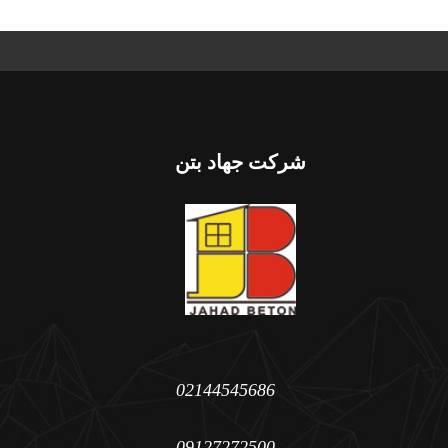
شرکت جهاد بتن
02144545686
09127272500