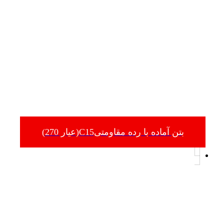
بتن آماده با رده مقاومتیC15(عیار 270)