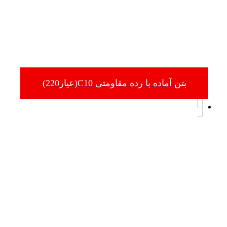
بتن آماده با رده مقاومتی C10(عیار220)