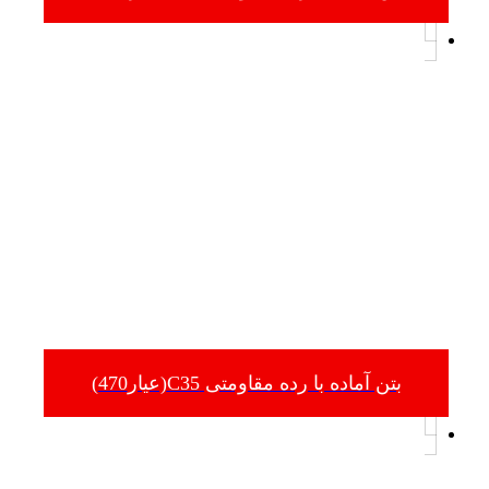
بتن آماده با رده مقاومتی C35(عیار470)