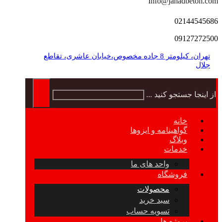
Info@jahadbeton.com
02144545686
09127272500
تهران، کیلومتر 8 جاده مخصوص،خیابان عاشری، تقاطع
جلال
از اینجا جستجو کنید ...
خانه
گواهینامه و ایزوها
وبلاگ
خدمات
واحد های ما
فروشگاه
محصولات
سبد خرید
تسویه حساب
پروژه ها