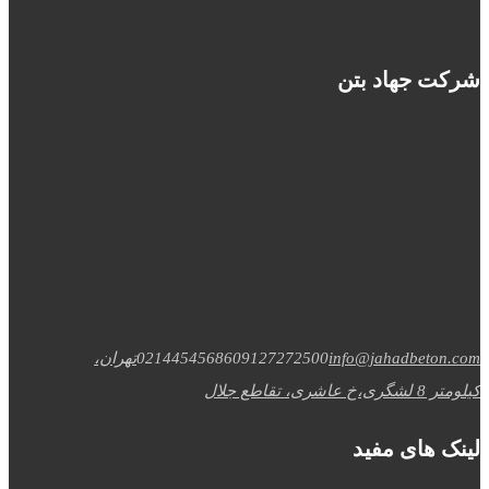
شرکت جهاد بتن
info@jahadbeton.com
09127272500
02144545686
تهران،
کیلومتر 8 لشگری،خ عاشری، تقاطع جلال
لینک های مفید