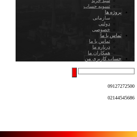
سبد خرید
تسویه حساب
پروژه ها
سازمانی
دولتی
خصوصی
تماس با ما
تماس با ما
درباره ما
همکاران ما
حساب کاربری من
09127272500
02144545686