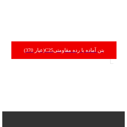
بتن آماده با رده مقاومتیC25(عیار 370)