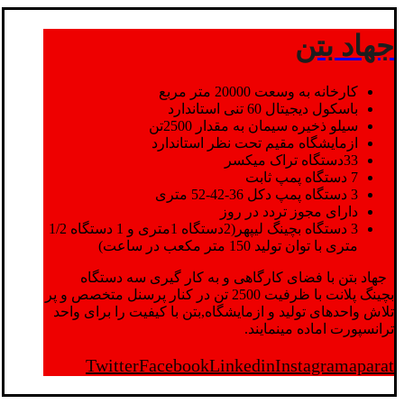
جهاد بتن
کارخانه به وسعت 20000 متر مربع
باسکول دیجیتال 60 تنی استاندارد
سیلو ذخیره سیمان به مقدار 2500تن
ازمایشگاه مقیم تحت نظر استاندارد
33دستگاه تراک میکسر
7 دستگاه پمپ ثابت
3 دستگاه پمپ دکل 36-42-52 متری
دارای مجوز تردد در روز
3 دستگاه بچینگ لیپهر(2دستگاه 1متری و 1 دستگاه 1/2
متری با توان تولید 150 متر مکعب در ساعت)
جهاد بتن با فضای کارگاهی و به کار گیری سه دستگاه
بچینگ پلانت با ظرفیت 2500 تن در کنار پرسنل متخصص و پر
تلاش واحدهای تولید و ازمایشگاه,بتن با کیفیت را برای واحد
ترانسپورت اماده مینمایند.
Twitter
Facebook
Linkedin
Instagram
aparat