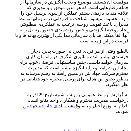
موفقیت آن هستند. موضوع و بحث انگیزش در سازمان­ها از
جمله رفتارهایی است که هر مدیر موفق و یا مدیری که
علاقه­ مند به بازدهی بیشتر عملکرد از سوی پرسنل خود را
دارد محسوب می­شود. شناخت و قدردانی درسازمانها توسط
مدیران، باعث تقویت روحیه، ترغیب به عملکردی مطلوب­تر،
ایجاد روحیه انگیزشی و حس ارزشمندی حضور پرسنل را به
آنها القا می­کند. هدایای سازمانی یلدا یکی از بهترین بهانه ها و یا
فرصت در این زمینه است.
بالطبع وقتی از هر فردی قدردانی صورت پذیرد دچار
خرسندی بیشتر شده و تاثیری شگرف در راندمان کاری
سازمان خواهد داشت. چنین مناسبت­هایی فرصتی خوب برای
ایجاد این شرایط و تولید انگیزه بیشتر است که مدیریت
محترم شرکت جهاد بتن در همین راستا به رسم هرساله به
منظور تحقق این هدف برای پرسنل محترم خود هدایایی در
نظر میگیرد.
به گزارش روابط عمومی روز سه شنبه تاریخ 29 آذر به
درخواست مدیریت محترم و همکاری واحد منابع انسانی
اقدام به توزیع آجیل و باسلوق
شب یلدای خانواده جهادبتن
نمودند.