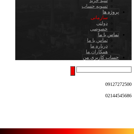
سبد خرید
تسویه حساب
پروژه ها
سازمانی
دولتی
خصوصی
تماس با ما
تماس با ما
درباره ما
همکاران ما
حساب کاربری من
09127272500
02144545686