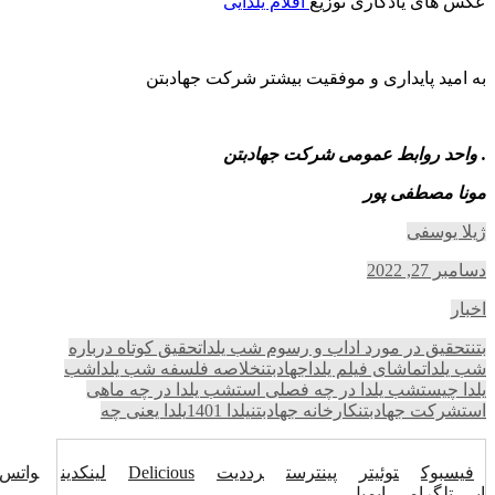
عکس های یادگاری توزیع
اقلام یلدایی
به امید پایداری و موفقیت بیشتر شرکت جهادبتن
. واحد روابط عمومی شرکت جهادبتن
مونا مصطفی پور
ژیلا یوسفی
دسامبر 27, 2022
اخبار
بتن
تحقیق در مورد اداب و رسوم شب یلدا
تحقیق کوتاه درباره
شب یلدا
تماشای فیلم یلدا
جهادبتن
خلاصه فلسفه شب یلدا
شب
یلدا چیست
شب یلدا در چه فصلی است
شب یلدا در چه ماهی
است
شرکت جهادبتن
کارخانه جهادبتن
یلدا 1401
یلدا یعنی چه
فیسبوک
توئیتر
پینترست
رددیت
Delicious
لینکدین
واتس
اپ
تلگرام
ایمیل