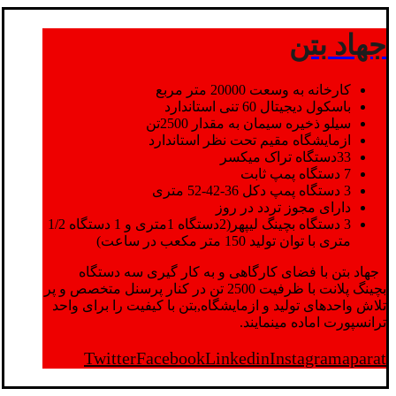
جهاد بتن
کارخانه به وسعت 20000 متر مربع
باسکول دیجیتال 60 تنی استاندارد
سیلو ذخیره سیمان به مقدار 2500تن
ازمایشگاه مقیم تحت نظر استاندارد
33دستگاه تراک میکسر
7 دستگاه پمپ ثابت
3 دستگاه پمپ دکل 36-42-52 متری
دارای مجوز تردد در روز
3 دستگاه بچینگ لیپهر(2دستگاه 1متری و 1 دستگاه 1/2
متری با توان تولید 150 متر مکعب در ساعت)
جهاد بتن با فضای کارگاهی و به کار گیری سه دستگاه
بچینگ پلانت با ظرفیت 2500 تن در کنار پرسنل متخصص و پر
تلاش واحدهای تولید و ازمایشگاه,بتن با کیفیت را برای واحد
ترانسپورت اماده مینمایند.
Twitter
Facebook
Linkedin
Instagram
aparat