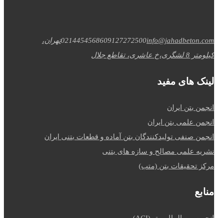
info@jahadbeton.com
09127272500
02144545686
تهران،
کیلومتر 8 لشگری،خ عاشری، تقاطع جلال
لینک های مفید
انجمن بتن ایران
انجمن علمی بتن ایران
انجمن صنفی تولیدکنندگان بتن آماده و قطعات بتنی ایران
نشریه علمی مصالح و سازه های بتنی
مرکز تحقیقات بتن (متب)
منابع
انجمن بین المللی بتن(ACI)