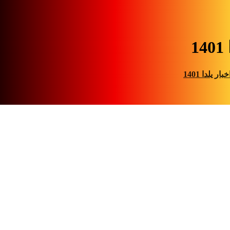
14
خبار
یلدا 1401