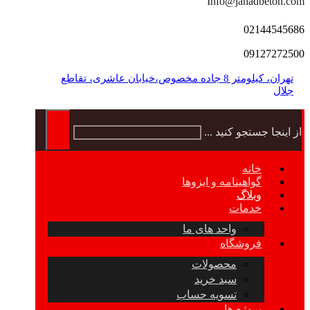
Info@jahadbeton.com
02144545686
09127272500
تهران، کیلومتر 8 جاده مخصوص،خیابان عاشری، تقاطع
جلال
از اینجا جستجو کنید ...
خانه
گواهینامه و ایزوها
وبلاگ
خدمات
واحد های ما
فروشگاه
محصولات
سبد خرید
تسویه حساب
پروژه ها