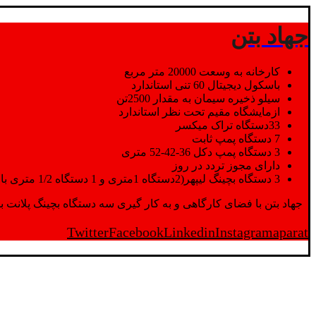
جهاد بتن
کارخانه به وسعت 20000 متر مربع
باسکول دیجیتال 60 تنی استاندارد
سیلو ذخیره سیمان به مقدار 2500تن
ازمایشگاه مقیم تحت نظر استاندارد
33دستگاه تراک میکسر
7 دستگاه پمپ ثابت
3 دستگاه پمپ دکل 36-42-52 متری
دارای مجوز تردد در روز
3 دستگاه بچینگ لیپهر(2دستگاه 1متری و 1 دستگاه 1/2 متری با توان تولید 150 متر مکعب در ساعت)
جهاد بتن با فضای کارگاهی و به کار گیری سه دستگاه بچینگ پلانت با ظرفیت 2500 تن در کنار پرسنل متخصص و پر تلاش واحدهای تولید و ازمایشگاه,بتن با کیفیت را برای واحد تر
Twitter
Facebook
Linkedin
Instagram
aparat