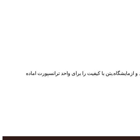
ر پرسنل متخصص و پر تلاش واحدهای تولید و ازمایشگاه,بتن با کیفیت را برای واحد ترانسپورت اماده