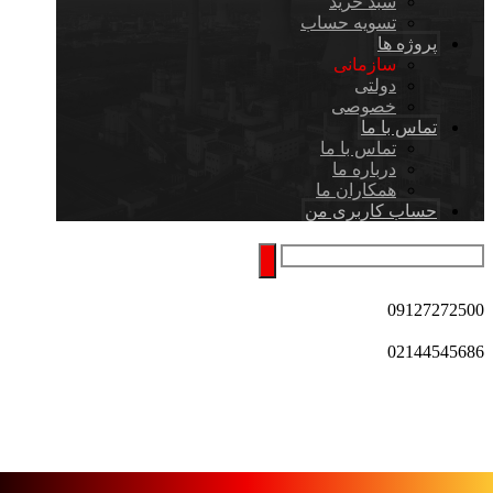
سبد خرید
تسویه حساب
پروژه ها
سازمانی
دولتی
خصوصی
تماس با ما
تماس با ما
درباره ما
همکاران ما
حساب کاربری من
09127272500
02144545686