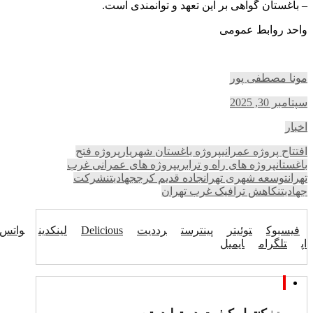
– باغستان گواهی بر این تعهد و توانمندی است.
واحد روابط عمومی
مونا مصطفی پور
سپتامبر 30, 2025
اخبار
افتتاح پروژه عمرانی
پروژه باغستان شهریار
پروژه فتح
باغستان
پروژه های راه و ترابری
پروژه های عمرانی غرب
تهران
توسعه شهری تهران
جاده قدیم کرج
جهادبتن
شرکت
جهادبتن
کاهش ترافیک غرب تهران
فیسبوک
توئیتر
پینترست
رددیت
Delicious
لینکدین
واتس
اپ
تلگرام
ایمیل