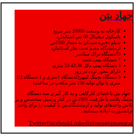
جهاد بتن
کارخانه به وسعت 20000 متر مربع
باسکول دیجیتال 60 تنی استاندارد
سیلو ذخیره سیمان به مقدار 2500تن
ازمایشگاه مقیم تحت نظر استاندارد
33دستگاه تراک میکسر
7 دستگاه پمپ ثابت
3 دستگاه پمپ دکل 36-42-52 متری
دارای مجوز تردد در روز
3 دستگاه بچینگ لیپهر(2دستگاه 1متری و 1 دستگاه 1/2
متری با توان تولید 150 متر مکعب در ساعت)
جهاد بتن با فضای کارگاهی و به کار گیری سه دستگاه
بچینگ پلانت با ظرفیت 2500 تن در کنار پرسنل متخصص و پر
تلاش واحدهای تولید و ازمایشگاه,بتن با کیفیت را برای واحد
ترانسپورت اماده مینمایند.
Twitter
Facebook
Linkedin
Instagram
aparat