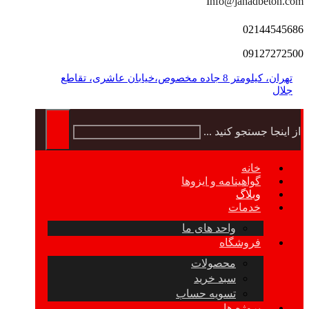
Info@jahadbeton.com
02144545686
09127272500
تهران، کیلومتر 8 جاده مخصوص،خیابان عاشری، تقاطع
جلال
از اینجا جستجو کنید ...
خانه
گواهینامه و ایزوها
وبلاگ
خدمات
واحد های ما
فروشگاه
محصولات
سبد خرید
تسویه حساب
پروژه ها