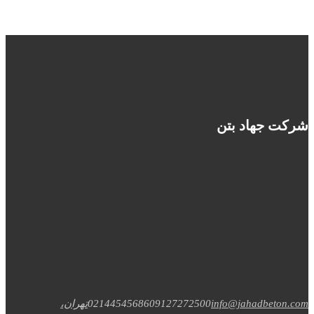
شرکت جهاد بتن
info@jahadbeton.com
09127272500
02144545686
تهران،