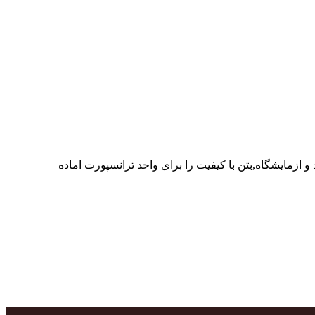
ر پرسنل متخصص و پر تلاش واحدهای تولید و ازمایشگاه,بتن با کیفیت را برای واحد ترانسپورت اماده