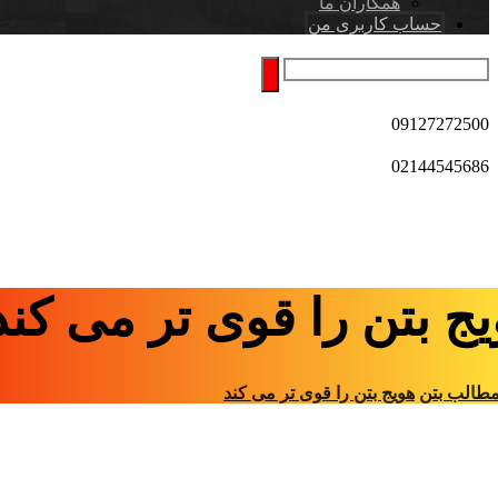
همکاران ما
حساب کاربری من
09127272500
02144545686
ج بتن را قوی تر می کند
طالب بتن
هویج بتن را قوی تر می کند