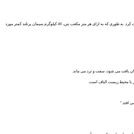
به گفته این تیم، افزودن هویج از هرگونه ترک در بتن جلوگیری می کند. همچنین به این معنی است که سیمان کمتری مورد نیاز است. عصاره گیاهی مخلوط را به خوبی تقویت کرد. به طوری که به ازای هر متر مکعب بتن، 40 کیلوگرم سیمان پرتلند کمتر مورد
ر با محیط زیست الیاف است.
 افتد.”