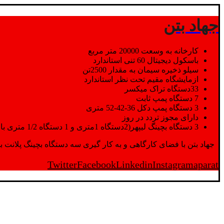
جهاد بتن
کارخانه به وسعت 20000 متر مربع
باسکول دیجیتال 60 تنی استاندارد
سیلو ذخیره سیمان به مقدار 2500تن
ازمایشگاه مقیم تحت نظر استاندارد
33دستگاه تراک میکسر
7 دستگاه پمپ ثابت
3 دستگاه پمپ دکل 36-42-52 متری
دارای مجوز تردد در روز
3 دستگاه بچینگ لیپهر(2دستگاه 1متری و 1 دستگاه 1/2 متری با توان تولید 150 متر مکعب در ساعت)
جهاد بتن با فضای کارگاهی و به کار گیری سه دستگاه بچینگ پلانت با ظرفیت 2500 تن در کنار پرسنل متخصص و پر تلاش واحدهای تولید و ازمایشگاه,بتن با کیفیت را برای واحد تر
Twitter
Facebook
Linkedin
Instagram
aparat