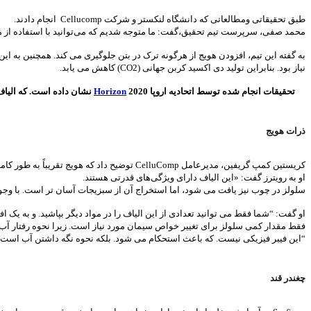
طبق تحقیقاتی ومطالعاتی که دانشگاه لنکستر و شرکت Cellucomp انجام دادند.
محمد صفی، سرپرست تیم تحقیق،گفت: ما متوجه شدیم که می‌توانید با استفاده از مقدار کمی از این
نیاز بود. بنابراین تولید دی اکسید کربن جهانی (CO2) کاهش می یابد.
تحقیقات انجام شده توسط اتحادیه اروپا
2020 نشان داده است. که الیاف سبزیجات می توانند بتن را تقویت کنند.
Horizon
ذرات هویج
کریستین کمپ گریفین، مدیرعامل CelluComp توضیح داد که هویج تقریباً به طور کامل از آب تشکیل شده است، اما همچنان به دلیل سلولز، یک ماده فیبری که در همه گیاهان یافت می شود، سفت و ترد می ماند.
او به رویترز گفت: «این الیاف دارای ویژگی‌های قدرتی هستند.
سلولز در چوب نیز یافت می شود، اما استخراج آن از سبزیجات آسان تر است. با وجو
او گفت: “شما فقط می توانید تعدادی از این الیاف را در مواد دیگر بپاشید. و به یک 
فقط مقدار کمی سلولز برای تغییر خواص سیمان مورد نیاز است. زیرا نحوه رفتار آب
“این فیبر فیزیکی نیست. که باعث استحکام می شود. بلکه نحوه نگه داشتن آب است. 
چغندر قند