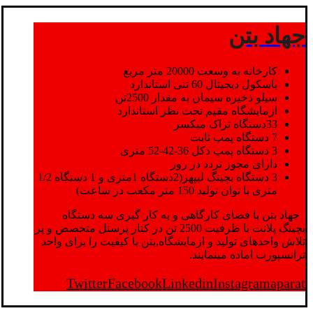
جهاد بتن
کارخانه به وسعت 20000 متر مربع
باسکول دیجیتال 60 تنی استاندارد
سیلو ذخیره سیمان به مقدار 2500تن
ازمایشگاه مقیم تحت نظر استاندارد
33دستگاه تراک میکسر
7 دستگاه پمپ ثابت
3 دستگاه پمپ دکل 36-42-52 متری
دارای مجوز تردد در روز
3 دستگاه بچینگ لیپهر(2دستگاه 1متری و 1 دستگاه 1/2
متری با توان تولید 150 متر مکعب در ساعت)
جهاد بتن با فضای کارگاهی و به کار گیری سه دستگاه
بچینگ پلانت با ظرفیت 2500 تن در کنار پرسنل متخصص و پر
تلاش واحدهای تولید و ازمایشگاه,بتن با کیفیت را برای واحد
ترانسپورت اماده مینمایند.
Twitter
Facebook
Linkedin
Instagram
aparat