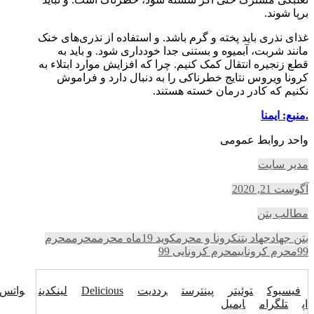
برپا شوند.
غذای نذری باید پخته و گرم باشد. و استفاده از نذری‌های خنک
مانند شربت، آبمیوه و بستنی جدا خودداری شود. و باید به
قطع زنجیره انتقال کمک کنیم. چرا که افزایش موارد ابتلاء به
کرونا ویروس نتایج خطرناکی را به دنبال دارد و فراموش
نکنیم که کادر درمان خسته هستند.
.منبع: ایمنا
واحد روابط عمومی
مدیر سایت
آگوست 21, 2020
مطالب بتن
بتن جهاد
جهاد بتن
کرونا و محرم
کوید 19
ماه محرم
محرم
محرم
99
محرم کرونایی
محرم کرونایی 99
فیسبوک
توئیتر
پینترست
رددیت
Delicious
لینکدین
واتس
اپ
تلگرام
ایمیل