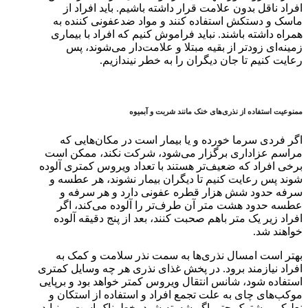
افراد ناقل بدون علامت قرار داشته باشیم. باید افراد از
ماسک و دستکش استفاده کنند و مواد ضدعفونی کننده به
همراه داشته باشند. نباید فراموش کنیم که افراد با بیماری
زمینه‌ای زودتر از بقیه مبتلا و علامت‌دار می‌شوند، پس
رعایت کنیم تا جان دیگران را به خطر نیندازیم.
ممنوعیت استفاده از نذری‌های خنک مانند شربت و آبمیوه
اگر فردی سرما خورده و یا بیمار است در مکان‌هایی که
مراسم عزاداری برگزار می‌شود، شرکت نکند، ممکن است
برخی افراد که ضعیف‌تر هستند با تعداد ویروس کمتری آلوده
شوند پس رعایت کنیم تا دیگران بیمار نشوند، هر عطسه و
سرفه حدود شش هزار قطره عفونی دارد و هر سرفه و
عطسه حدود هشت متر آن طرف‌تر را آلوده می‌کند، اگر
افراد زیر یک متر باهم صحبت کنند، بعد از پنج دقیقه آلوده
خواهند شد.
بهتر است امسال نذری‌ها به سمت نذر سلامت و کمک به
افراد نیازمند برود. در پخش غذای نذری هر چه وسایل کمتری
استفاده شود، شانس انتقال ویروس کمتر خواهد بود و برپایی
موکب‌های چای به علت تجمع افراد و استفاده از استکان و
نعلبکی مشترک حتی اگر شسته شود، خطرناک است. و نباید