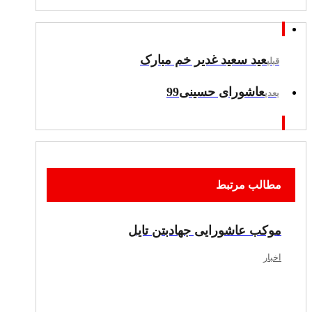
عید سعید غدیر خم مبارک
قبلی
عاشورای حسینی99
بعدی
مطالب مرتبط
موکب عاشورایی جهادبتن تایل
اخبار