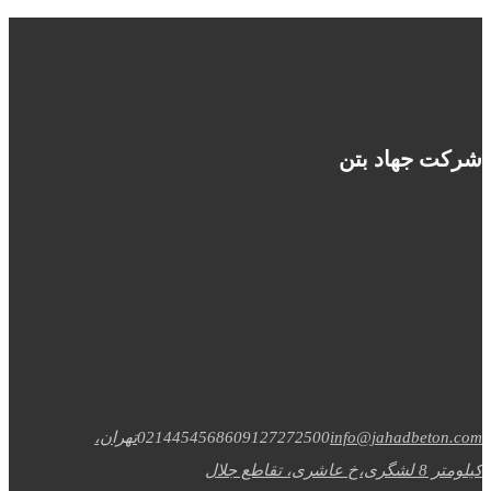
شرکت جهاد بتن
info@jahadbeton.com
09127272500
02144545686
تهران،
کیلومتر 8 لشگری،خ عاشری، تقاطع جلال