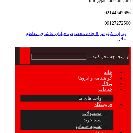
Info@jahadbeton.com
02144545686
09127272500
تهران، کیلومتر 8 جاده مخصوص،خیابان عاشری، تقاطع
جلال
از اینجا جستجو کنید ...
خانه
گواهینامه و ایزوها
وبلاگ
خدمات
واحد های ما
فروشگاه
محصولات
سبد خرید
تسویه حساب
پروژه ها