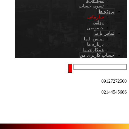
سبد خرید
تسویه حساب
پروژه ها
سازمانی
دولتی
خصوصی
تماس با ما
تماس با ما
درباره ما
همکاران ما
حساب کاربری من
09127272500
02144545686