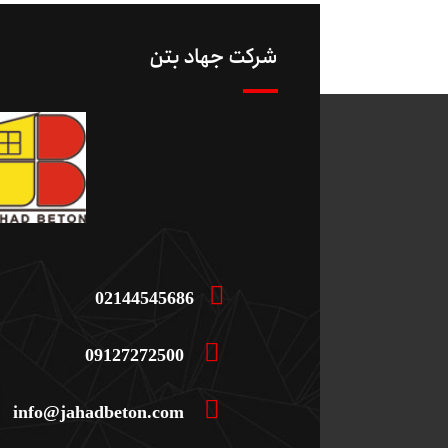
شرکت جهاد بتن
02144545686
09127272500
info@jahadbeton.com