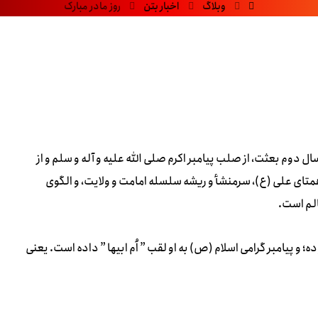
وبلاگ
اخبار بتن
روز مادر مبارک
ال دوم بعثت، از صلب پیامبر اکرم صلى الله علیه و آله و سلم و از
تاى على (ع)، سرمنشأ و ریشه سلسله امامت و ولایت، و الگوى
لم است.
یامبر گرامی اسلام (ص) به او لقب ” اُم ابیها ” داده است. یعنی