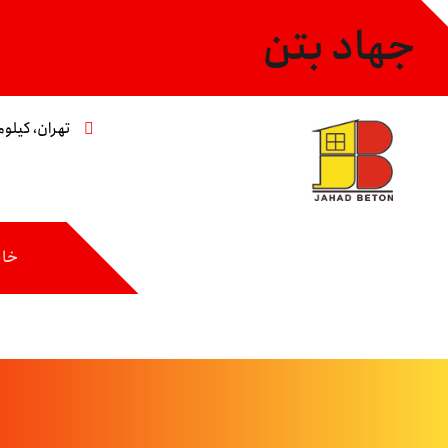
جهاد بتن
تهران، کیلومتر ۸ جاده مخصوص،خیابان عاشری، 
خان