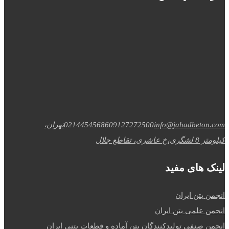
info@jahadbeton.com
09127272500
02144545686
تهران،
کیلومتر 8 لشگری،خ عاشری، تقاطع جلال
لینک های مفید
انجمن بتن ایران
انجمن علمی بتن ایران
انجمن صنفی تولیدکنندگان بتن آماده و قطعات بتنی ایران