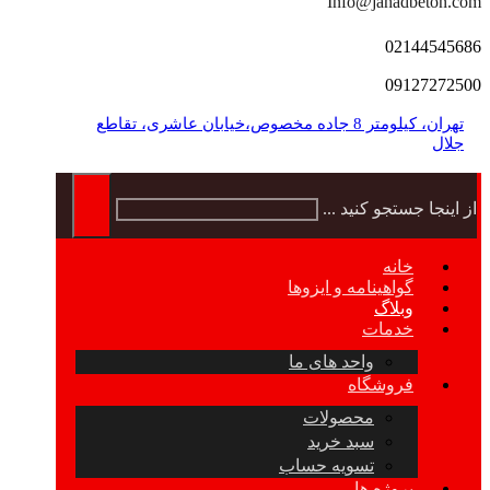
Info@jahadbeton.com
02144545686
09127272500
تهران، کیلومتر 8 جاده مخصوص،خیابان عاشری، تقاطع
جلال
از اینجا جستجو کنید ...
خانه
گواهینامه و ایزوها
وبلاگ
خدمات
واحد های ما
فروشگاه
محصولات
سبد خرید
تسویه حساب
پروژه ها