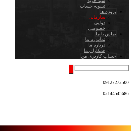
سبد خرید
تسویه حساب
پروژه ها
سازمانی
دولتی
خصوصی
تماس با ما
تماس با ما
درباره ما
همکاران ما
حساب کاربری من
09127272500
02144545686