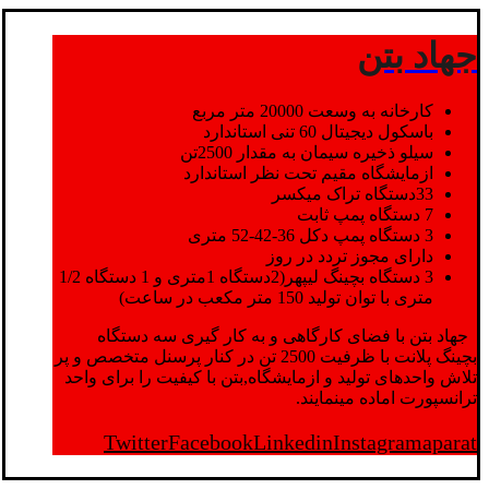
جهاد بتن
کارخانه به وسعت 20000 متر مربع
باسکول دیجیتال 60 تنی استاندارد
سیلو ذخیره سیمان به مقدار 2500تن
ازمایشگاه مقیم تحت نظر استاندارد
33دستگاه تراک میکسر
7 دستگاه پمپ ثابت
3 دستگاه پمپ دکل 36-42-52 متری
دارای مجوز تردد در روز
3 دستگاه بچینگ لیپهر(2دستگاه 1متری و 1 دستگاه 1/2
متری با توان تولید 150 متر مکعب در ساعت)
جهاد بتن با فضای کارگاهی و به کار گیری سه دستگاه
بچینگ پلانت با ظرفیت 2500 تن در کنار پرسنل متخصص و پر
تلاش واحدهای تولید و ازمایشگاه,بتن با کیفیت را برای واحد
ترانسپورت اماده مینمایند.
Twitter
Facebook
Linkedin
Instagram
aparat