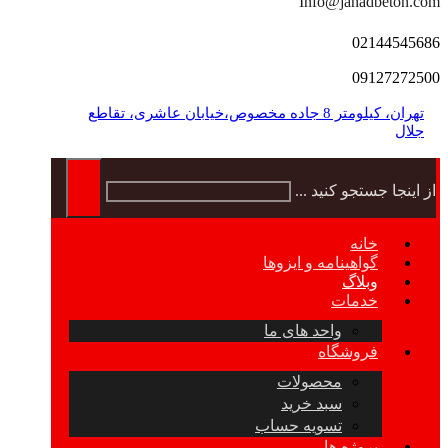
Info@jahadbeton.com
02144545686
09127272500
تهران، کیلومتر 8 جاده مخصوص،خیابان عاشری، تقاطع
جلال
از اینجا جستجو کنید ...
خانه
گواهینامه و ایزوها
وبلاگ
خدمات
واحد های ما
فروشگاه
محصولات
سبد خرید
تسویه حساب
پروژه ها