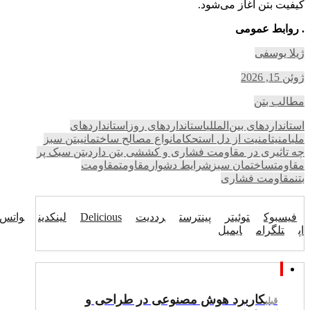
کیفیت بتن آغاز می‌شود.
. روابط عمومی
ژیلا یوسفی
ژوئن 15, 2026
مطالب بتن
استانداردهای بین‌المللی
استانداردهای روز
استانداردهای
ملی
امنیت
امنیت از دل استحکام
انواع مصالح ساختمانی
بتن سبز
چه تاثیری در مقاومت فشاری و کششی بتن دارد
بتن سبک پر
مقاومت
ساختمان سبز
شرایط دشوار
مقاومت
مقاومت
بتن
مقاومت فشاری
فیسبوک
توئیتر
پینترست
رددیت
Delicious
لینکدین
واتس
اپ
تلگرام
ایمیل
کاربرد هوش مصنوعی در طراحی و
قبلی