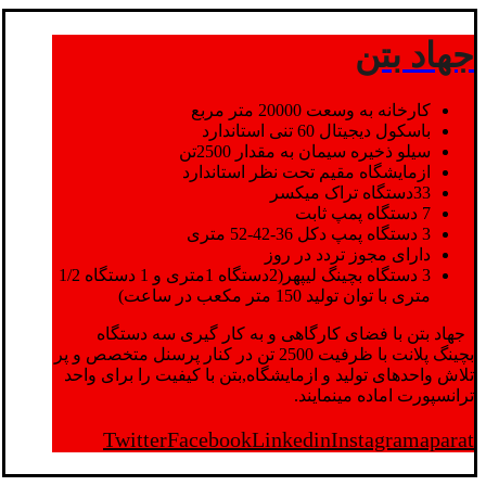
جهاد بتن
کارخانه به وسعت 20000 متر مربع
باسکول دیجیتال 60 تنی استاندارد
سیلو ذخیره سیمان به مقدار 2500تن
ازمایشگاه مقیم تحت نظر استاندارد
33دستگاه تراک میکسر
7 دستگاه پمپ ثابت
3 دستگاه پمپ دکل 36-42-52 متری
دارای مجوز تردد در روز
3 دستگاه بچینگ لیپهر(2دستگاه 1متری و 1 دستگاه 1/2
متری با توان تولید 150 متر مکعب در ساعت)
جهاد بتن با فضای کارگاهی و به کار گیری سه دستگاه
بچینگ پلانت با ظرفیت 2500 تن در کنار پرسنل متخصص و پر
تلاش واحدهای تولید و ازمایشگاه,بتن با کیفیت را برای واحد
ترانسپورت اماده مینمایند.
Twitter
Facebook
Linkedin
Instagram
aparat