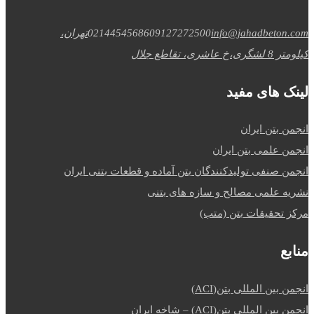
info@jahadbeton.com
09127272500
02144545686
تهران،
کیلومتر 8 لشگری،خ عاشری، تقاطع جلال
لینک های مفید
انجمن بتن ایران
انجمن علمی بتن ایران
انجمن صنفی تولیدکنندگان بتن آماده و قطعات بتنی ایران
نشریه علمی مصالح و سازه های بتنی
مرکز تحقیقات بتن (متب)
منابع
انجمن بین المللی بتن(ACI)
انجمن بین المللی بتن(ACI) – شاخه ایران