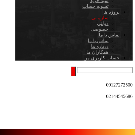
سبد خرید
تسویه حساب
پروژه ها
سازمانی
دولتی
خصوصی
تماس با ما
تماس با ما
درباره ما
همکاران ما
حساب کاربری من
09127272500
02144545686